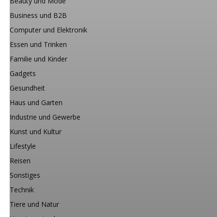
Beauty und Mode
Business und B2B
Computer und Elektronik
Essen und Trinken
Familie und Kinder
Gadgets
Gesundheit
Haus und Garten
Industrie und Gewerbe
Kunst und Kultur
Lifestyle
Reisen
Sonstiges
Technik
Tiere und Natur