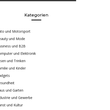
Kategorien
uto und Motorsport
eauty und Mode
usiness und B2B
mputer und Elektronik
sen und Trinken
milie und Kinder
adgets
esundheit
aus und Garten
dustrie und Gewerbe
nst und Kultur