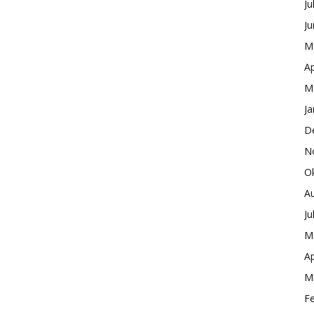
Ju
Ju
M
Ap
M
Ja
D
N
O
A
Ju
M
Ap
M
F