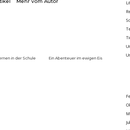
ikel
Mehr vom Autor
Li
R
So
T
Ti
U
Un
Lernen in der Schule
Ein Abenteuer im ewigen Eis
F
O
M
Ju