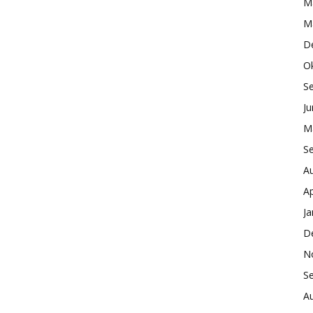
M
M
D
O
S
Ju
M
S
A
Ap
Ja
D
N
S
A