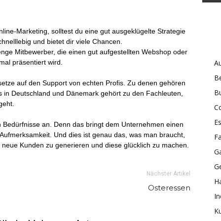
nline-Marketing, solltest du eine gut ausgeklügelte Strategie
nelllebig und bietet dir viele Chancen.
enge Mitbewerber, die einen gut aufgestellten Webshop oder
al präsentiert wird.
A
B
 setze auf den Support von echten Profis. Zu denen gehören
B
ros in Deutschland und Dänemark gehört zu den Fachleuten,
geht.
Co
Es
en Bedürfnisse an. Denn das bringt dem Unternehmen einen
e Aufmerksamkeit. Und dies ist genau das, was man braucht,
Fa
neue Kunden zu generieren und diese glücklich zu machen.
G
G
Nächster Artikel
H
Osteressen
In
Ku