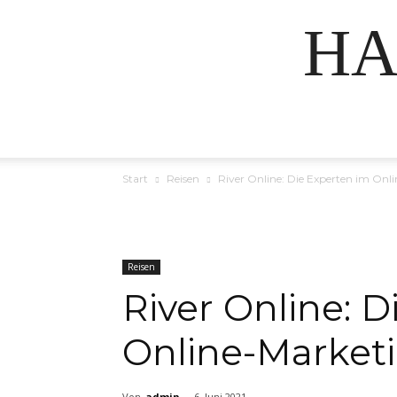
HA
Start
Reisen
River Online: Die Experten im Onl
Reisen
River Online: 
Online-Market
Von
admin
-
6. Juni 2021