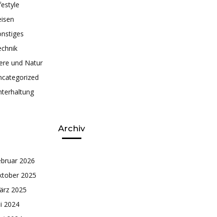
festyle
eisen
nstiges
echnik
ere und Natur
ncategorized
terhaltung
Archiv
ebruar 2026
ktober 2025
ärz 2025
li 2024