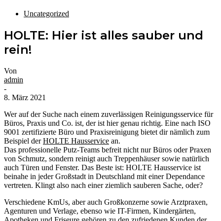
Uncategorized
HOLTE: Hier ist alles sauber und
rein!
Von
admin
-
8. März 2021
Wer auf der Suche nach einem zuverlässigen Reinigungsservice für
Büros, Praxis und Co. ist, der ist hier genau richtig. Eine nach ISO
9001 zertifizierte Büro und Praxisreinigung bietet dir nämlich zum
Beispiel der
HOLTE Hausservice
an.
Das professionelle Putz-Teams befreit nicht nur Büros oder Praxen
von Schmutz, sondern reinigt auch Treppenhäuser sowie natürlich
auch Türen und Fenster. Das Beste ist: HOLTE Hausservice ist
beinahe in jeder Großstadt in Deutschland mit einer Dependance
vertreten. Klingt also nach einer ziemlich sauberen Sache, oder?
Verschiedene KmUs, aber auch Großkonzerne sowie Arztpraxen,
Agenturen und Verlage, ebenso wie IT-Firmen, Kindergärten,
Apotheken und Friseure gehören zu den zufriedenen Kunden der